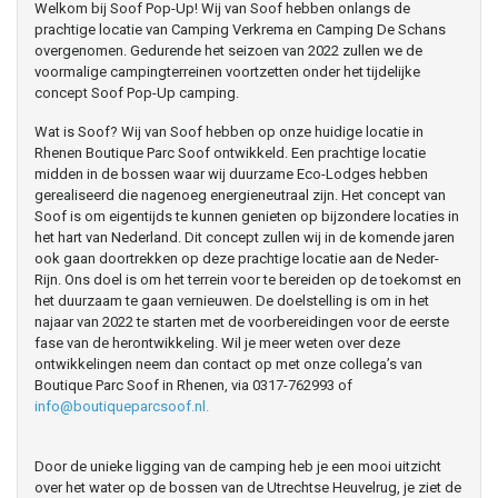
Welkom bij Soof Pop-Up! Wij van Soof hebben onlangs de
prachtige locatie van Camping Verkrema en Camping De Schans
overgenomen. Gedurende het seizoen van 2022 zullen we de
voormalige campingterreinen voortzetten onder het tijdelijke
concept Soof Pop-Up camping.
Wat is Soof? Wij van Soof hebben op onze huidige locatie in
Rhenen Boutique Parc Soof ontwikkeld. Een prachtige locatie
midden in de bossen waar wij duurzame Eco-Lodges hebben
gerealiseerd die nagenoeg energieneutraal zijn. Het concept van
Soof is om eigentijds te kunnen genieten op bijzondere locaties in
het hart van Nederland. Dit concept zullen wij in de komende jaren
ook gaan doortrekken op deze prachtige locatie aan de Neder-
Rijn. Ons doel is om het terrein voor te bereiden op de toekomst en
het duurzaam te gaan vernieuwen. De doelstelling is om in het
najaar van 2022 te starten met de voorbereidingen voor de eerste
fase van de herontwikkeling. Wil je meer weten over deze
ontwikkelingen neem dan contact op met onze collega’s van
Boutique Parc Soof in Rhenen, via 0317-762993 of
info@boutiqueparcsoof.nl
.
Door de unieke ligging van de camping heb je een mooi uitzicht
over het water op de bossen van de Utrechtse Heuvelrug, je ziet de