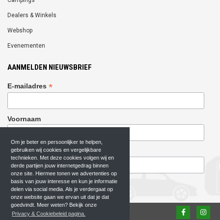
Dealers & Winkels
Webshop
Evenementen
AANMELDEN NIEUWSBRIEF
*
E-mailadres
Voornaam
Om je beter en persoonlijker te helpen,
gebruiken wij cookies en vergelijkbare
Achternaam
technieken. Met deze cookies volgen wij en
derde partijen jouw internetgedrag binnen
onze site. Hiermee tonen we advertenties op
basis van jouw interesse en kun je informatie
delen via social media. Als je verdergaat op
onze website gaan we ervan uit dat je dat
goedvindt. Meer weten? Bekijk onze
Privacy & Cookiebeleid pagina.