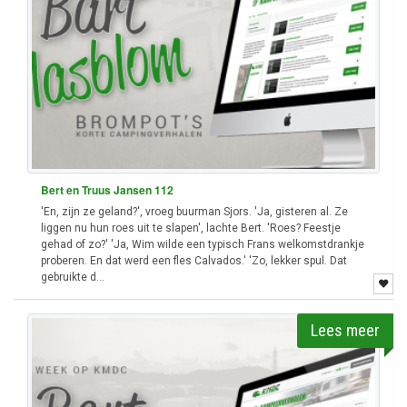
Bert en Truus Jansen 112
'En, zijn ze geland?', vroeg buurman Sjors. 'Ja, gisteren al. Ze
liggen nu hun roes uit te slapen', lachte Bert. 'Roes? Feestje
gehad of zo?' 'Ja, Wim wilde een typisch Frans welkomstdrankje
proberen. En dat werd een fles Calvados.' 'Zo, lekker spul. Dat
gebruikte d...
Lees meer